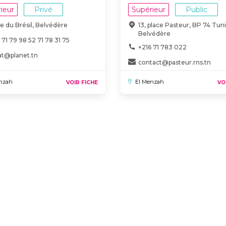
ieur
Privé
Supérieur
Public
ue du Brésil, Belvédère
13, place Pasteur, BP 74 Tuni
Belvédère
 71 79 98 52 71 78 31 75
+216 71 783 022
at@planet.tn
contact@pasteur.rns.tn
nzah
El Menzah
VOIR FICHE
VO