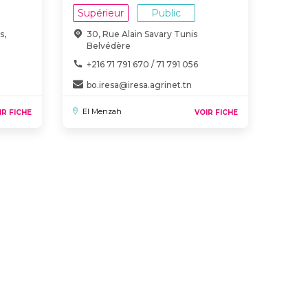
Supérieur
Public
s,
30, Rue Alain Savary Tunis
Belvédère
+216 71 791 670 / 71 791 056
bo.iresa@iresa.agrinet.tn
El Menzah
IR FICHE
VOIR FICHE