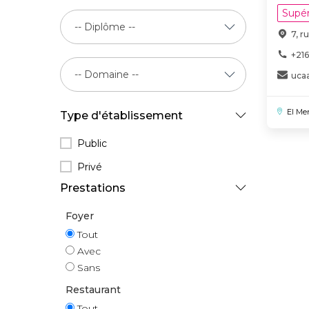
Supér
7, r
+216
uca
El Me
Type d'établissement
Public
Privé
Prestations
Foyer
Tout
Avec
Sans
Restaurant
Tout