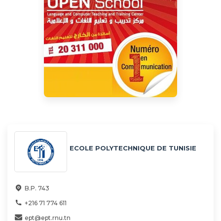
ECOLE POLYTECHNIQUE DE TUNISIE
B.P. 743
+216 71 774 611
ept@ept.rnu.tn