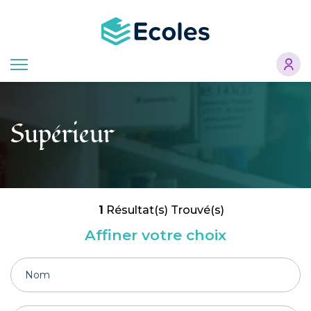
Aller
au
contenu
principal
Supérieur
1
Résultat(s) Trouvé(s)
Affiner votre choix