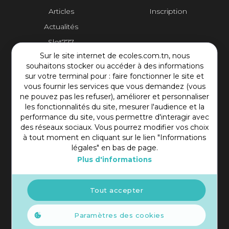
Articles
Inscription
Actualités
Slot777
Sur le site internet de ecoles.com.tn, nous
Contact Plateforme
souhaitons stocker ou accéder à des informations
sur votre terminal pour : faire fonctionner le site et
vous fournir les services que vous demandez (vous
Rue Mohamed Shim, Rbat Monastir 5000 Tunisie
ne pouvez pas les refuser), améliorer et personnaliser
+216 97 50 60 54
les fonctionnalités du site, mesurer l'audience et la
contact@ecoles.com.tn
performance du site, vous permettre d'interagir avec
des réseaux sociaux. Vous pourrez modifier vos choix
à tout moment en cliquant sur le lien "Informations
légales" en bas de page.
Plus d'informations
Tout accepter
Paramètres des cookies