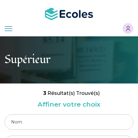
Aller
au
contenu
principal
Supérieur
3
Résultat(s) Trouvé(s)
Affiner votre choix