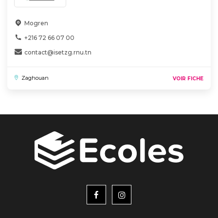
Mogren
+216 72 66 07 00
contact@isetzg.rnu.tn
Zaghouan
VOIR FICHE
menu