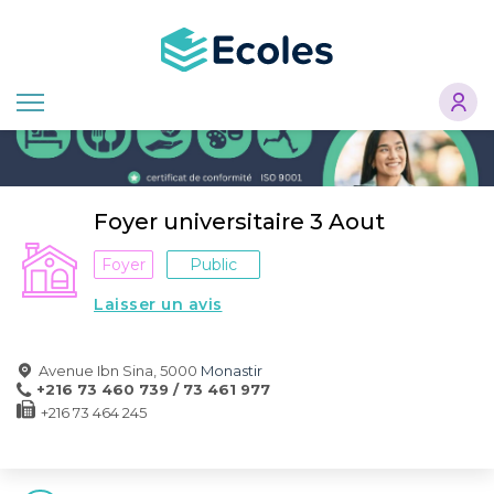
Aller
au
contenu
principal
Foyer universitaire 3 Aout
Foyer
Public
Laisser un avis
Avenue Ibn Sina, 5000
Monastir
+216 73 460 739 / 73 461 977
+216 73 464 245