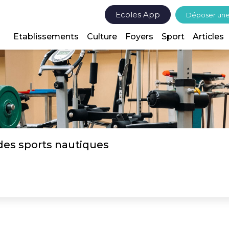
Ecoles App
Déposer un
Etablissements
Culture
Foyers
Sport
Articles
des sports nautiques