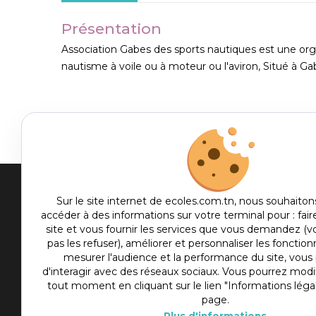
Présentation
Association Gabes des sports nautiques est une org
nautisme à voile ou à moteur ou l'aviron, Situé à Ga
Men
Sur le site internet de ecoles.com.tn, nous souhaiton
accéder à des informations sur votre terminal pour : fair
me
site et vous fournir les services que vous demandez (
Etablis
foot
pas les refuser), améliorer et personnaliser les fonctionn
Culture
mesurer l'audience et la performance du site, vou
d'interagir avec des réseaux sociaux. Vous pourrez modif
Sport
tout moment en cliquant sur le lien "Informations léga
Articles
page.