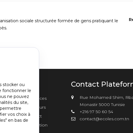
R
anisation sociale structurée formée de gens pratiquant le
bès.
u
Contact Platefo
s stocker ou
e fonctionner le
nu
vous ne pouvez
Rue Mohamed Shim, Rba
sements
Annonces
er2
alités du site,
Monastir 5000 Tunisie
Concours
s permettre
+216 97 50 60 54
ier vos choix à
Contact
contact@ecoles.com.tn
les" en bas de
Inscription