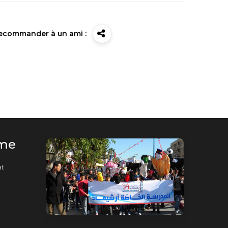
ecommander à un ami :
rme
t