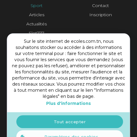
Sport
Contact
Articles
Inscription
Actualités
Slot777
Sur le site internet de ecoles.com.tn, nous
Contact Plateforme
souhaitons stocker ou accéder à des informations
sur votre terminal pour : faire fonctionner le site et
vous fournir les services que vous demandez (vous
Rue Mohamed Shim, Rbat Monastir 5000 Tunisie
ne pouvez pas les refuser), améliorer et personnaliser
+216 97 50 60 54
les fonctionnalités du site, mesurer l'audience et la
contact@ecoles.com.tn
performance du site, vous permettre d'interagir avec
des réseaux sociaux. Vous pourrez modifier vos choix
à tout moment en cliquant sur le lien "Informations
légales" en bas de page.
Plus d'informations
Tout accepter
Paramètres des cookies