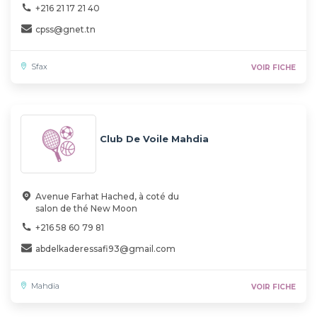
+216 21 17 21 40
cpss@gnet.tn
Sfax
VOIR FICHE
Club De Voile Mahdia
Avenue Farhat Hached, à coté du
salon de thé New Moon
+216 58 60 79 81
abdelkaderessafi93@gmail.com
Mahdia
VOIR FICHE