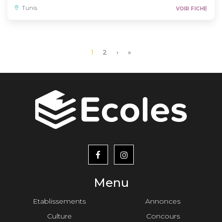
Tunis
VOIR FICHE
Page
1
Page
2
Page
›
Dernière
»
courante
suivante
page
menu
footer2
Menu
Etablissements
Annonces
Culture
Concours