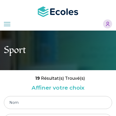
Aller
au
contenu
principal
Sport
19
Résultat(s) Trouvé(s)
Affiner votre choix