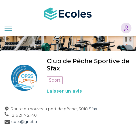
Aller
au
contenu
principal
Club de Pêche Sportive de
Sfax
Sport
Laisser un avis
Route du nouveau port de pêche, 3018
Sfax
+216 21 17 21 40
cpss@gnet.tn