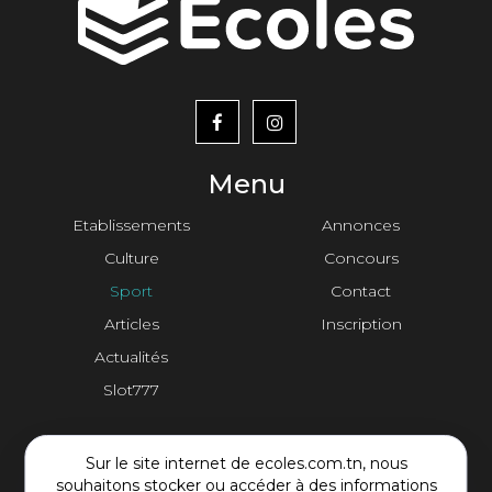
menu
footer2
Menu
Etablissements
Annonces
Culture
Concours
Sport
Contact
Articles
Inscription
Actualités
Slot777
Contact Plateforme
Sur le site internet de ecoles.com.tn, nous
souhaitons stocker ou accéder à des informations