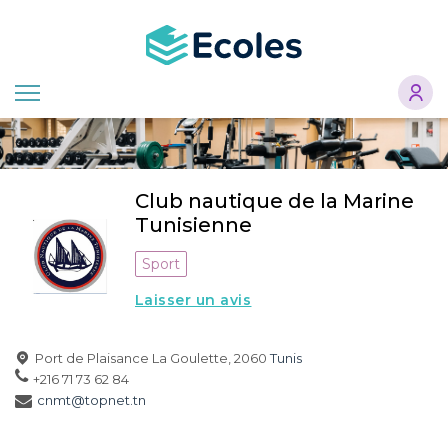
Aller
au
contenu
principal
Club nautique de la Marine
Tunisienne
Sport
Laisser un avis
Port de Plaisance La Goulette, 2060
Tunis
+216 71 73 62 84
cnmt@topnet.tn