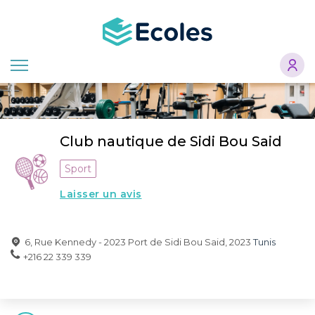
Aller
au
contenu
principal
Club nautique de Sidi Bou Said
Sport
Laisser un avis
6, Rue Kennedy - 2023 Port de Sidi Bou Said, 2023
Tunis
+216 22 339 339