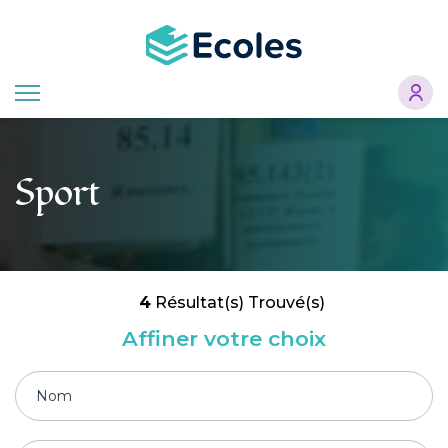
Aller
au
contenu
principal
Sport
4
Résultat(s) Trouvé(s)
Affiner votre choix