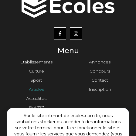
menu
footer2
Menu
Etablissements
Annonces
Culture
Concours
Sport
Contact
Articles
Inscription
Actualités
Slot777
Sur le site internet de ecoles.com.tn, nous
Contact Plateforme
souhaitons stocker ou accéder à des informations
sur votre terminal pour : faire fonctionner le site et
vous fournir les services que vous demandez (vous