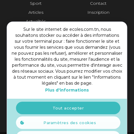
Sport
Contact
Articles
Inscription
Actualités
Sur le site internet de ecoles.com.tn, nous
Contact Plateforme
souhaitons stocker ou accéder à des informations
sur votre terminal pour : faire fonctionner le site et
vous fournir les services que vous demandez (vous
Rue Mohamed Shim, Rbat Monastir 5000 Tunisie
ne pouvez pas les refuser), améliorer et personnaliser
+216 97 50 60 54
les fonctionnalités du site, mesurer l'audience et la
contact@ecoles.com.tn
performance du site, vous permettre d'interagir avec
des réseaux sociaux. Vous pourrez modifier vos choix
à tout moment en cliquant sur le lien "Informations
légales" en bas de page.
Plus d'informations
Tout accepter
Paramètres des cookies