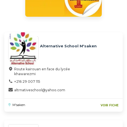
Alternative School M'saken
Route kairouan en face du lycée
khawarezmi
+216 29 007 115
altrnativeschool@yahoo.com
M'saken
VOIR FICHE