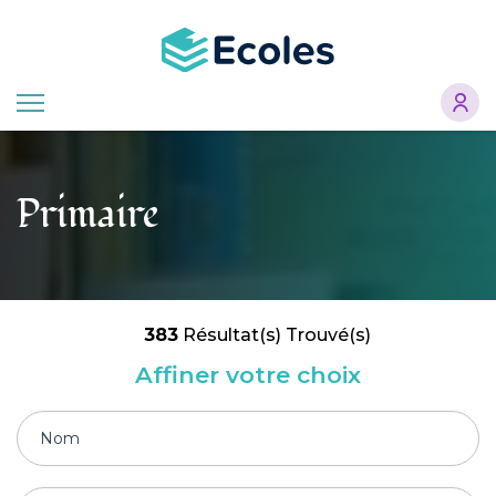
Aller
au
contenu
principal
Primaire
383
Résultat(s) Trouvé(s)
Affiner votre choix