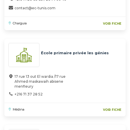
contact@ec-tunis.com
Charguia
VOIR FICHE
École primaire privée les génies
17 rue 13 out El wardia /17 rue
Ahmed maskawaih abisene
menfleury
+216 71 37 28 52
Médina
VOIR FICHE