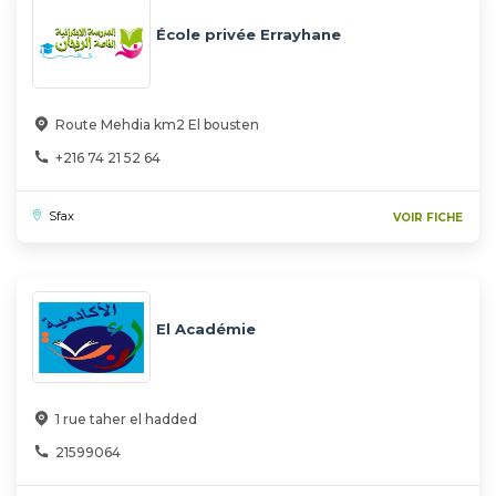
École privée Errayhane
Route Mehdia km2 El bousten
+216 74 21 52 64
Sfax
VOIR FICHE
El Académie
1 rue taher el hadded
21599064