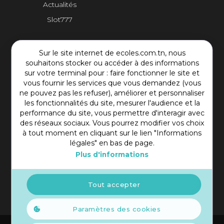
Actualités
Slot777
Contact Plateforme
Sur le site internet de ecoles.com.tn, nous
souhaitons stocker ou accéder à des informations
Rue Mohamed Shim, Rbat Monastir 5000 Tunisie
sur votre terminal pour : faire fonctionner le site et
vous fournir les services que vous demandez (vous
+216 97 50 60 54
ne pouvez pas les refuser), améliorer et personnaliser
contact@ecoles.com.tn
les fonctionnalités du site, mesurer l'audience et la
performance du site, vous permettre d'interagir avec
des réseaux sociaux. Vous pourrez modifier vos choix
à tout moment en cliquant sur le lien "Informations
légales" en bas de page.
Plus d'informations
Tout accepter
Paramètres des cookies