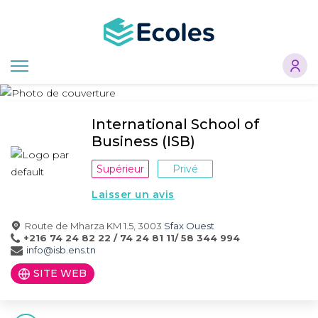
Aller
au
contenu
principal
International School of
Business (ISB)
Supérieur
Privé
Laisser un avis
Route de Mharza KM 1.5, 3003
Sfax Ouest
+216 74 24 82 22 / 74 24 81 11/ 58 344 994
info@isb.ens.tn
SITE WEB