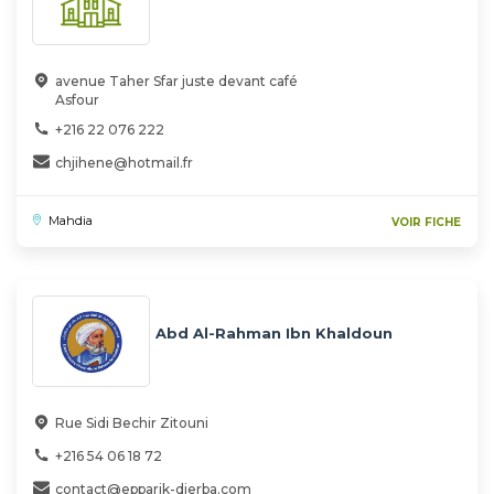
avenue Taher Sfar juste devant café
Asfour
+216 22 076 222
chjihene@hotmail.fr
Mahdia
VOIR FICHE
Abd Al-Rahman Ibn Khaldoun
Rue Sidi Bechir Zitouni
+216 54 06 18 72
contact@epparik-djerba.com