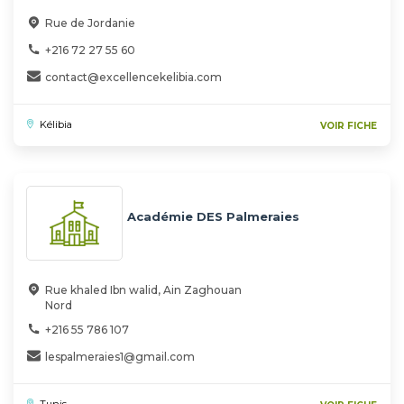
Rue de Jordanie
+216 72 27 55 60
contact@excellencekelibia.com
Kélibia
VOIR FICHE
Académie DES Palmeraies
Rue khaled Ibn walid, Ain Zaghouan
Nord
+216 55 786 107
lespalmeraies1@gmail.com