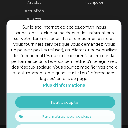
Articles
Inscription
Actualités
Slot777
Sur le site internet de ecoles.com.tn, nous
Contact Plateforme
souhaitons stocker ou accéder à des informations
sur votre terminal pour : faire fonctionner le site et
vous fournir les services que vous demandez (vous
Rue Mohamed Shim, Rbat Monastir 5000 Tunisie
ne pouvez pas les refuser), améliorer et personnaliser
+216 97 50 60 54
les fonctionnalités du site, mesurer l'audience et la
contact@ecoles.com.tn
performance du site, vous permettre d'interagir avec
des réseaux sociaux. Vous pourrez modifier vos choix
à tout moment en cliquant sur le lien "Informations
légales" en bas de page.
Plus d'informations
Tout accepter
Paramètres des cookies