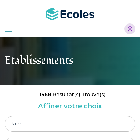
Aller
au
contenu
principal
Etablissements
1588
Résultat(s) Trouvé(s)
Affiner votre choix