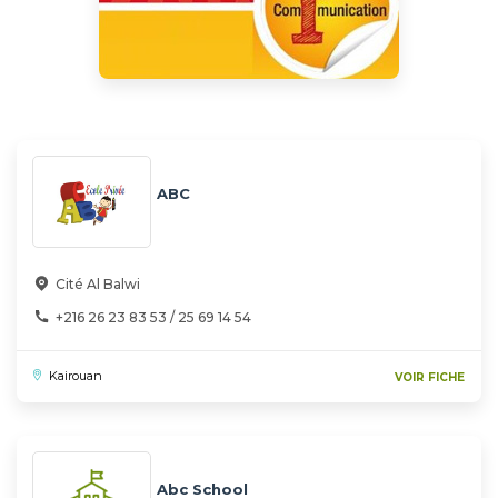
ABC
Cité Al Balwi
+216 26 23 83 53 / 25 69 14 54
Kairouan
VOIR FICHE
Abc School