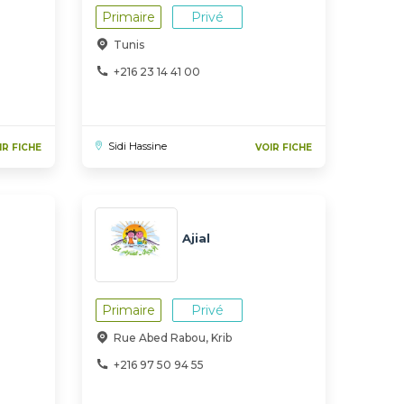
Primaire
Privé
Tunis
+216 23 14 41 00
Sidi Hassine
IR FICHE
VOIR FICHE
Ajial
Primaire
Privé
Rue Abed Rabou, Krib
+216 97 50 94 55