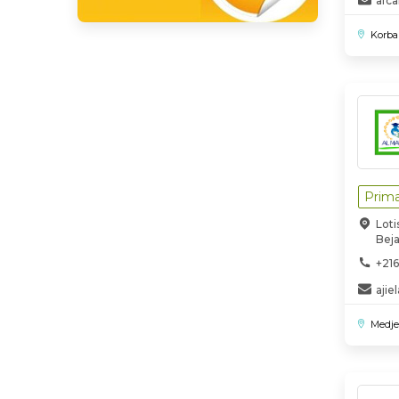
afc
Korba
Prima
Lot
Bej
+216
aji
Medje