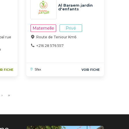
Al Baraem jardin
d'enfants
Maternelle
Privé
pal rue
Route de Teniour Km6
+216 28 576 557
9
Sfax
IR FICHE
VOIR FICHE
ge
Page
›
Dernière
»
suivante
page