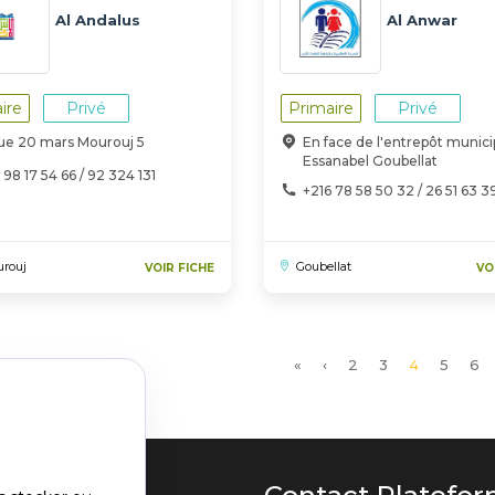
Al Andalus
Al Anwar
ire
Privé
Primaire
Privé
Rue 20 mars Mourouj 5
En face de l'entrepôt munici
Essanabel Goubellat
 98 17 54 66 / 92 324 131
+216 78 58 50 32 / 26 51 63 3
urouj
Goubellat
VOIR FICHE
VO
Première
«
Page
‹
Page
2
Page
3
Page
4
Page
5
Pa
6
page
précédente
courante