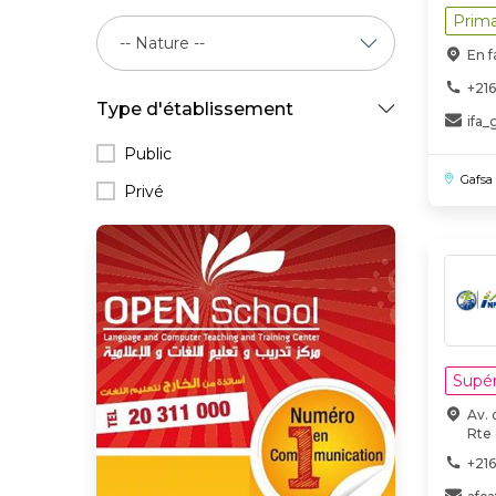
Prima
En f
+216
Type d'établissement
ifa_
Public
Gafsa
Privé
Supér
Av. 
Rte 
+21