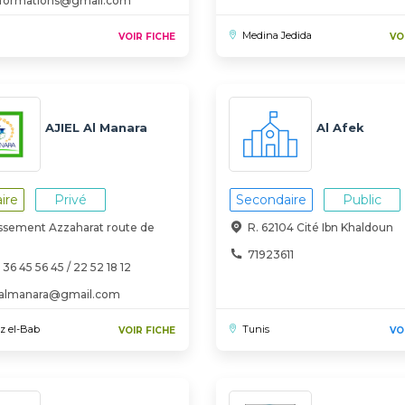
aformations@gmail.com
Medina Jedida
VOIR FICHE
VO
AJIEL Al Manara
Al Afek
ire
Privé
Secondaire
Public
issement Azzaharat route de
R. 62104 Cité Ibn Khaldoun
a
71923611
 36 45 56 45 / 22 52 18 12
elalmanara@gmail.com
z el-Bab
Tunis
VOIR FICHE
VO