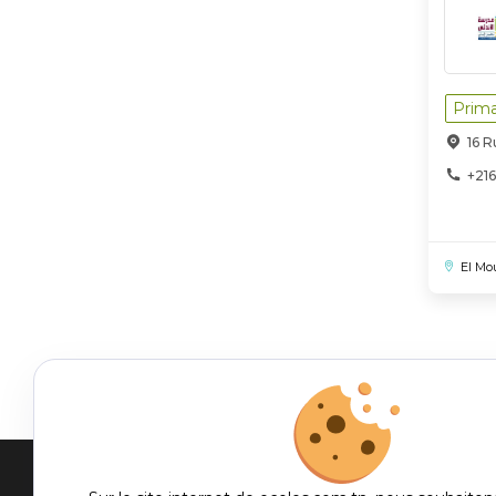
Prima
16 
+216
El Mo