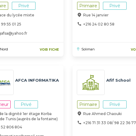
ire
Privé
Primaire
Privé
ace du lycée mixte
Rue 14 janvier
 99 55 01 25
+216 24 02 80 58
gafsa@yahoo.fr
 Nord
Soliman
VOIR FICHE
VO
AFCA INFORMATIKA
Afif School
ieur
Privé
Primaire
Privé
de la dignité 1er étage Korba
Rue Ahmed Chaouki
de Tunis (auprès de la fontaine)
+216 71 31 33 08/ 98 22 36 77
6 52 806 804