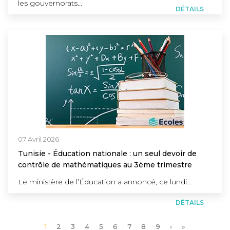
les gouvernorats...
DÉTAILS
07 Avril 2026
Tunisie - Éducation nationale : un seul devoir de
contrôle de mathématiques au 3ème trimestre
Le ministère de l’Éducation a annoncé, ce lundi...
DÉTAILS
Page
1
Page
2
Page
3
Page
4
Page
5
Page
6
Page
7
Page
8
Page
9
Page
›
Dernière
»