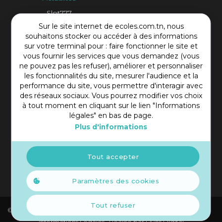
Slot777
Sur le site internet de ecoles.com.tn, nous
Contact Plateforme
souhaitons stocker ou accéder à des informations
sur votre terminal pour : faire fonctionner le site et
vous fournir les services que vous demandez (vous
Rue Mohamed Shim, Rbat Monastir 5000 Tunisie
ne pouvez pas les refuser), améliorer et personnaliser
+216 97 50 60 54
les fonctionnalités du site, mesurer l'audience et la
contact@ecoles.com.tn
performance du site, vous permettre d'interagir avec
des réseaux sociaux. Vous pourrez modifier vos choix
à tout moment en cliquant sur le lien "Informations
légales" en bas de page.
Plus d'informations
Tout accepter
Paramètres des cookies
Tout refuser
© 2021 Copyright Ecoles. Tous droits réservés.
Informations Légales
Réalisé par
Elyos Digital