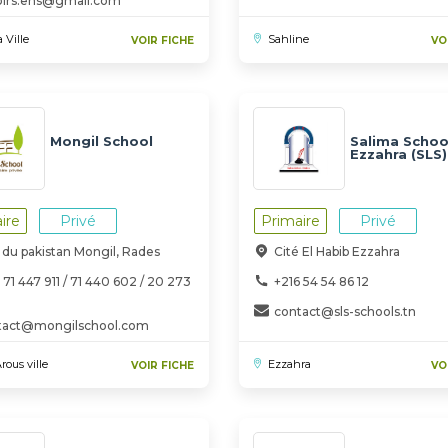
oirs.ens@gmail.com
 Ville
Sahline
VOIR FICHE
VO
Mongil School
Salima School
Ezzahra (SLS)
ire
Privé
Primaire
Privé
du pakistan Mongil, Rades
Cité El Habib Ezzahra
 71 447 911 / 71 440 602 / 20 273
+216 54 54 86 12
contact@sls-schools.tn
tact@mongilschool.com
ous ville
Ezzahra
VOIR FICHE
VO