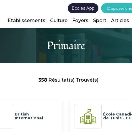
Ecoles App
Déposer un
Etablissements
Culture
Foyers
Sport
Articles
Primaire
358
Résultat(s) Trouvé(s)
British
École Canad
International
de Tunis - E
School of Tunis