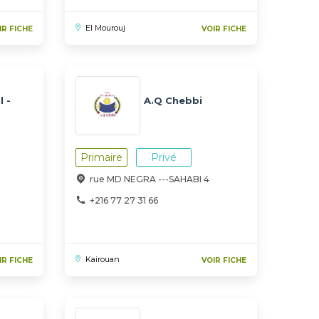
El Mourouj
IR FICHE
VOIR FICHE
 -
A.Q Chebbi
Primaire
Privé
rue MD NEGRA ---SAHABI 4
+216 77 27 31 66
Kairouan
IR FICHE
VOIR FICHE