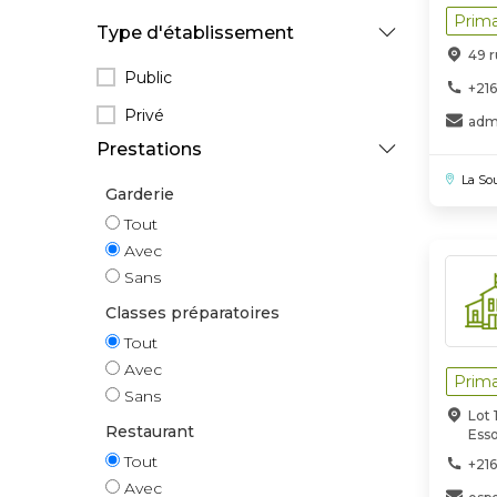
Prima
Type d'établissement
49 r
Public
+216
Privé
adm
Prestations
La So
Garderie
Tout
Avec
Sans
Classes préparatoires
Tout
Avec
Prima
Sans
Lot 
Restaurant
Ess
Tout
+216
Avec