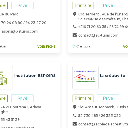
ire
Privé
Primaire
Privé
ue du Parc
Croisement . Rue de l’Énerg
Solaire/Rue des métaux, Cha
 70 24 08 80 / 94 23 27 20
+216 71 20 60 35 / 26 74 99 4
issions@bistunis.com
contact@ec-tunis.com
ukra
Charguia
VOIR FICHE
VO
Institution ESPOIRS
la créativité
ire
Privé
Primaire
Privé
124 ZI Chotrana2, Ariana
Sidi Ameur, Monastir, Tunisi
oghra
52 730 485 / 26 333 032
 55 43 51 39
contact@ecoledelacreativi