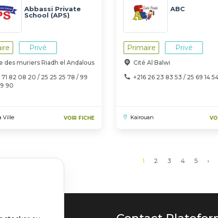
Abbassi Private
ABC
School (APS)
ire
Privé
Primaire
Privé
ue des muriers Riadh el Andalous
Cité Al Balwi
 71 82 08 20 / 25 25 25 78 / 99
+216 26 23 83 53 / 25 69 14 5
09 90
 Ville
Kairouan
VOIR FICHE
VO
Page
1
Page
2
Page
3
Page
4
Page
5
Pa
›
courante
sui