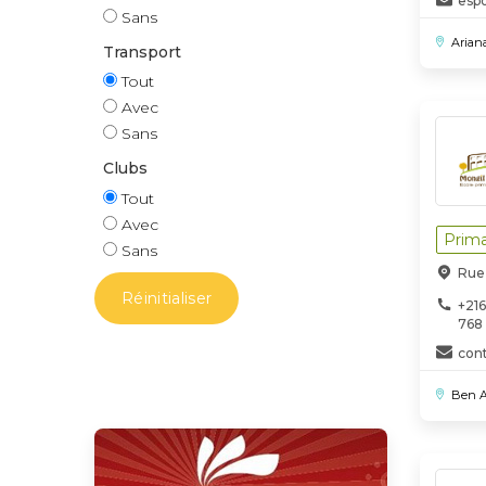
esp
Sans
Ariana
Transport
Tout
Avec
Sans
Clubs
Tout
Avec
Prima
Sans
Rue 
Réinitialiser
+216
768
con
Ben Ar