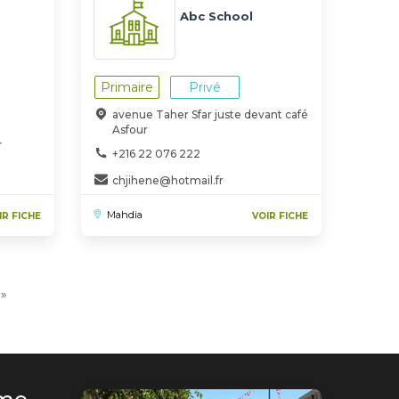
Abc School
Primaire
Privé
avenue Taher Sfar juste devant café
Asfour
4
+216 22 076 222
chjihene@hotmail.fr
Mahdia
IR FICHE
VOIR FICHE
ge
Dernière
»
vante
page