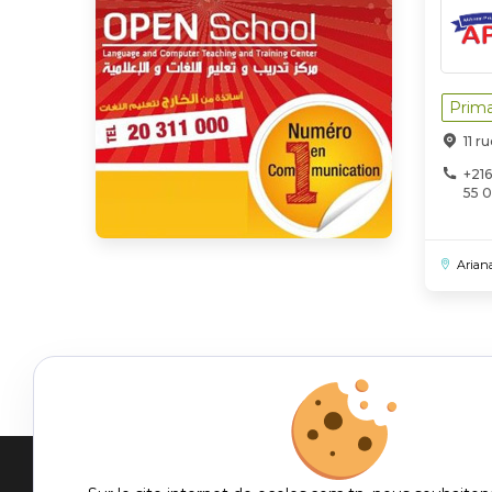
Prima
11 r
+216
55 
Ariana