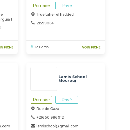
Primaire
Privé
ie
1 rue taher el hadded
rguia 1
21599064
9
Le Bardo
IR FICHE
VOIR FICHE
Lamis School
Mourouj
Primaire
Privé
a
Rue de Gaza
+216 50 986 912
te.com
lamischool@gmail.com