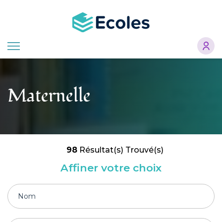
Aller
au
contenu
principal
Maternelle
98
Résultat(s) Trouvé(s)
Affiner votre choix