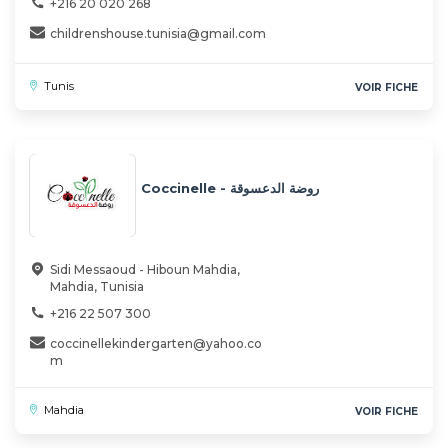
+216 20 020 268
childrenshouse.tunisia@gmail.com
Tunis
VOIR FICHE
Coccinelle - روضة الدعسوقة
Sidi Messaoud - Hiboun Mahdia,
Mahdia, Tunisia
+216 22 507 300
coccinellekindergarten@yahoo.co
m
Mahdia
VOIR FICHE