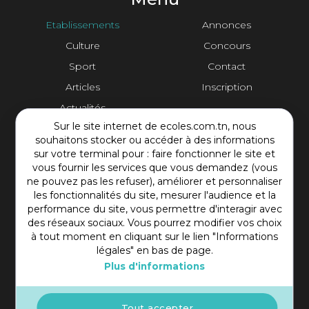
Etablissements
Annonces
Culture
Concours
Sport
Contact
Articles
Inscription
Actualités
Sur le site internet de ecoles.com.tn, nous
Contact Plateforme
souhaitons stocker ou accéder à des informations
sur votre terminal pour : faire fonctionner le site et
vous fournir les services que vous demandez (vous
Rue Mohamed Shim, Rbat Monastir 5000 Tunisie
ne pouvez pas les refuser), améliorer et personnaliser
+216 97 50 60 54
les fonctionnalités du site, mesurer l'audience et la
contact@ecoles.com.tn
performance du site, vous permettre d'interagir avec
des réseaux sociaux. Vous pourrez modifier vos choix
à tout moment en cliquant sur le lien "Informations
légales" en bas de page.
Plus d'informations
Tout accepter