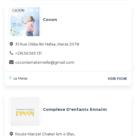
Cocon
31 Rue Okba Ibn Nafaa, Marsa 2078
+216 56 563 131
coconlamaternelle@gmail.com
La Marsa
VOIR FICHE
Complexe D'enfants Ennaïm
Route Manzel Chaker km 4 Sfax,